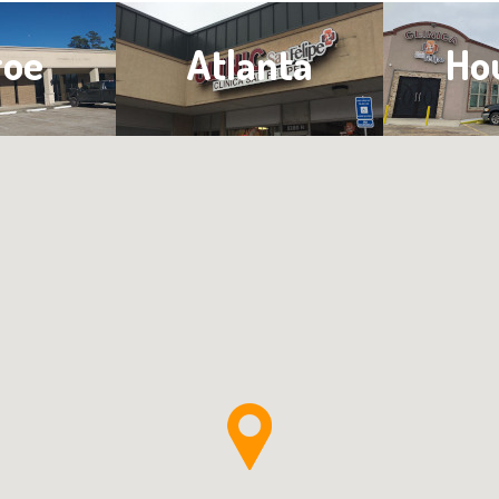
nta
Houston
San 